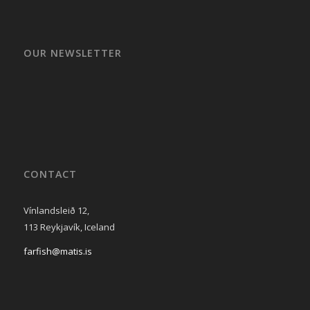
OUR NEWSLETTER
CONTACT
Vínlandsleið 12,
113 Reykjavík, Iceland
farfish@matis.is