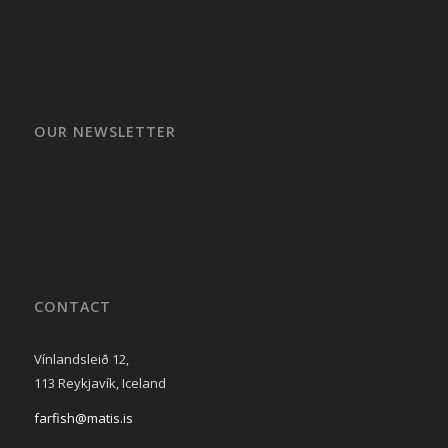
OUR NEWSLETTER
CONTACT
Vínlandsleið 12,
113 Reykjavík, Iceland
farfish@matis.is